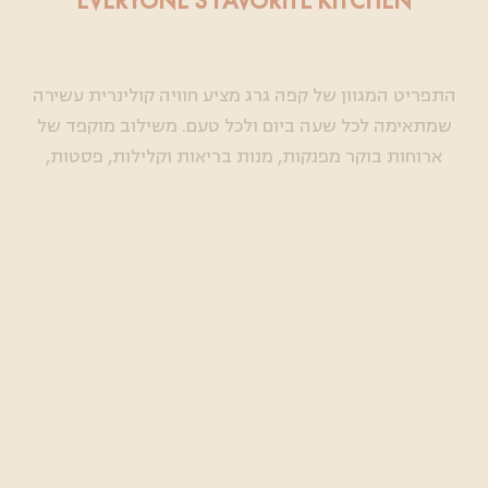
EVERYONE'S FAVORITE KITCHEN
התפריט המגוון של קפה גרג מציע חוויה קולינרית עשירה
שמתאימה לכל שעה ביום ולכל טעם. משילוב מוקפד של
ארוחות בוקר מפנקות, מנות בריאות וקלילות, פסטות,
סלטים, כריכים ומנות עיקריות, ועד קינוחים מושחתים וקפה
איכותי - כל מנה מוכנה מחומרי גלם נבחרים ובסטנדרט גבוה.
התפריט משלב בין קלאסיקות אהובות לטרנדים עדכניים, כך
שכל ביקור בגרג מרגיש מוכר ונוח, אבל גם מרענן ומפתיע.