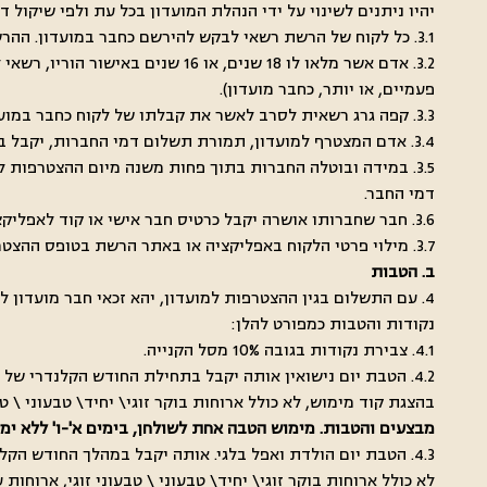
יהיו ניתנים לשינוי על ידי הנהלת המועדון בכל עת ולפי שיקו
3.1. כל לקוח של הרשת רשאי לבקש להירשם כחבר במועדון. ההרשמה כרוכה בתשלום חד פעמי שייקבע ע"י הנהלת הרשת מעת לעת.
3.2. אדם אשר מלאו לו 18 שנים, א
פעמיים, או יותר, כחבר מועדון).
3.3. קפה גרג רשאית לסרב לאשר את קבלתו של לקוח כחבר במועדון ו/או לא לחדש את חברותו במועדון מכל סיבה שהיא, לפי ראות עיניה בלבד ומבלי שתידרש לנמק את סירובה.
3.4. אדם המצטרף למועדון, תמורת תשלום דמי החברות, יקבל במעמד ההצטרפות את הזכות למימוש ההטבות.
3.5. במידה ובוטלה החברות בתוך פחות משנה מיום ההצטרפות ל
דמי החבר.
3.6. חבר שחברותו אושרה יקבל כרטיס חבר אישי או קוד לאפליקציה שאינו ניתן למכירה או להעברה (להלן "חבר").
3.7. מילוי פרטי הלקוח באפליקציה או באתר הרשת בטופס ההצטרפות, יהווה הסכמה לכל האמור בתקנון זה.
ב. הטבות
4. עם התשלום בגין ההצטרפות למועדון, יהא זכאי חבר מועדון 
נקודות והטבות כמפורט להלן:
4.1. צבירת נקודות בגובה 10% מסל הקנייה.
בהצגת קוד מימוש, לא כולל ארוחות בוקר זוגי\ יחיד\ טבעוני \ 
מבצעים והטבות. מימוש הטבה אחת לשולחן, בימים א'-ו' ללא ימ
לא כולל ארוחות בוקר זוגי\ יחיד\ טבעוני \ טבעוני זוגי, ארוח