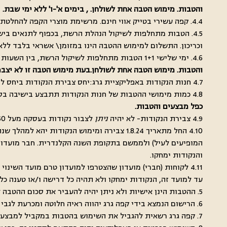
והטבות. מימוש הטבה אחת לשולחן. , בימים א'-ו' ללא ימי שבת.
4.4. קפה עשירי בטייק אווי חינם. מרשימת מוצרי הקפה להחלטת הרשת, כרטיסיות ניקובים מתחלפות בהתאם לשיקול הרשת.
4.5. הטבות מתחלפות לשיקול הנהלת הרשת, בכפוף לתנאים בישי
וכריכון. התשלום למימוש ההטבה הינו במזומן\ אשראי בלבד ללא
4.6. ימי שלישי 1+1 הטבות מתחלפות לשיקול הרשת, בין השעות 15:00-18:00 לחברי מועדון , בישיבה בסניף בלבד, התשלום הינו במזומן\אשראי בלבד ללא תשלום בשוברים שונים,
והטבות. מימוש הטבה אחת לשולחן.בעת מימוש הטבה זו לא יצברו
4.7 חנות הנקודות באפליקציית גרג:יחס צבירת הנקודות ביחס לתמורה הכספית יהיה 1:0:5, כלומר על כל 1 ש"ח יינתן צבירה של 0.5 נקודה אשר יהיה ניתן לממש בחנות ההטבות
4.8 כמות מימושי ההטבות של חנות הנקודות תתבצע בישיבה בסניף בלבד, בהזמנת מינימום בסך של 49 ש"ח ומעלה, ויהיה ניתן לנצל עד 2 מימושים בשולחן. לא ניתן לפצל שולחנות ועסקה.
כפל מבצעים והטבות.
4.9 צבירת הנקודות- לא יהיה
ניתן
לצבור נקודות בעסקה מעל 50 נקודות, לא יהיה ניתן לפצל שולחנות ועסקה
המופיעים לעיל) ולממשם בתקופת השנה הקלנדרית. חבר מועדון
והנקודות ימחקו.
עד למועד זה, הנקודות ימחקו ולא תהיה כל דרישה ו/או טענה כל
5. ההטבות הינן אישיות ולא ניתן יהיה להעביר את סכום ההטבה לאדם אחר ו/או להמירו למזומן ו/או להחזר כספי אחר.
6. הרישום הנמצא בידי קפה גרג יהווה ראיה חלוטה ומכרעת לגבי זכאות ההטבות ללקוח
7. קפה גרג רשאית להגביל את השימוש בהטבות במקביל למבצעים אחרים במסעדה בהתאם לשיקול דעתה.