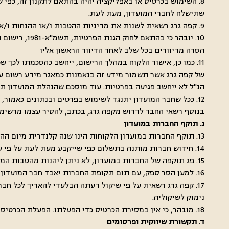
8. השימוש בכרטיס או באפליקציה יהיה בהתאם לתקנון זה, כפי 
שתישלח לחברי המועדון, מעת לעת.
9. קפה גרג רשאית לשנות את מדיניות ההטבות ו/או ההנחות ו/או הצבירה הכספית מעת לעת, בהתאם לשיקול דעתה הבלעדי.
10. יובהר כ
הסרה מדיוורים בכל שלב לאחר הדיוור הראשון אליו
11. כמו כן, אישור הלקוח במהלך הרישום, ייחשב כהסכמתו לכך
של קפה גרג אשר תשמור מידע זה בנאמנות כמאגר מידע רשום על
הנ"ל לא ייחשב פגיעה בפרטיות. עוד מוסכם שהנהלת המועדון תוכ
12. ככל שחבר המועדון יתנגד לשימוש בפרטים ובנתונים כאמור,
בנוסף רשאי החבר לדרוש מקפה גרג, בכתב, להסיר עצמו מרשימת
ג. תוקף החברות במועדון
13. תוקף החברות במועדון הלקוחות הינו שנה קלנדרית מיום ההצטרפות
14. חידוש חברות מותנה בתשלום כפי שייקבע מעת לעת על פי שיקול דעתה הבלעדי של קפה גרג.
15. פג תוקפה של החברות במועדון, לא ניתן ליהנות מהטבות המועדון.
16. למען הסר ספק, עם תום תקופת החברות יאבד חבר המועדון את הזכות להטבות והנחות, וזאת עד לחידוש החברות במועדון בהתאם לתנאים שיהיו באותו מועד.
17. קפה גרג רשאית על פי שיקול דעתה הבלעדי להאריך לכל ח
נימוק לשיקוליה.
18. מובהר, כי אין במסירת הכרטיס כדי הפעלתו. הפעלת הכרטיס תתבצע בתוך 2 ימי עסקים ומימוש ההטבות יחל אך ורק החל ממועד אתחול הכרטיס וסנכרונו במערכת.
ד. תקשורת שיווקית ופרסומים