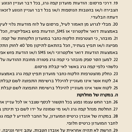
19. דרכי פרסום: הודעות מועדון קפה גרג, בכל דבר ועניין הנו
הצבירה ו/או בהטבות הנוספות ו/או בכל דבר ועניין הנוגע לזכאו
דעתה הבלעדי.
20. מבלי לגרוע מן האמור לעיל, פרסום על לוח מודעות גלוי
באמצעות דואר אלקטרוני או SMS, הודעות פוש באפליקציה, הכל לפי בחירת הרשת, ייחשב כמספק וחבר מועדון לא יוכל להשמיע טענה כי לא ידע אודות האירוע נשוא הדיווח ו/או הפרסום כאמור.
21. מובהר, כי הצטרפות הלקוח כחבר במועדון הלקוחות של קפה
באמצעות הודעות דואר אלקטרוני ו/או SMS ו/או הודעת פוש אפליקציה שיישלחו ישירות למחשבו או למכשירו הסלולארי של הלקוח, ולהיכלל לשם כך ברשימת תפוצת חברי המועדון של קפה גרג.
22. למען הסר ספק מובהר כי קפה גרג פטורה מחובת ההודעה ע
כלשהי כלפי קפה גרג באשר לאי קבלת פרסום.
23. כחלק מהצטרפות הלקוח כחבר מועדון תפיץ קפה גרג באמצעות דואר אלקטרוני מבצעים ועדכונים וחומר שיווקי.
24. לקוח אשר אינו מעוניין להיכלל ברשימת התפוצה לשם קבלת שרות משלוח ההודעות SMS יפנה לחברה בכתב בבקשה להסיר עצמו מהרשימה ו/או באמצעות כפתור/ הודעת ההסרה.
25. לקוח אשר אינו מעוניין להיכלל ברשימת התפוצה לשם קבלת שירות משלוח הודעות דואר אלקטרוני, יהיה עליו להקליק להסרת כתובתו במקום המיועד לכך בהודעת הדואר האלקטרוני.
ה. במקרה של מחלוקת
26. חבר החש עצמו נפגע בכל הקשור לכסף שצבר או לכל עניין אחר הנובע מתקנון זה או מהמבצע, רשאי לפנות בכתב למנהל קפה גרג ו/או מי שמונה על ידו לשם כך ולהעלות את השגותיו.
27. החלטת מנהל קפה גרג ו/או מי שמונה על ידו לשם כך תינתן בתוך 14 ימי עבודה, מרגע שקיבל לידיו את ההשגה, תהיה סופית ובלתי ניתנת לערעור כלשהו.
28. במקרה של אובדן כרטיס המועדון, על החבר להודיע ל קפה 
לחבר המועדון כרטיס חלופי.
29. הרשת לא תהיה אחראית על אובדן הטבות, עקב זיוף וגניבה, שהתרחשו עד שהחבר הודיע בכתב לקפה גרג על אובדן הכרטיס או במקרה ולא נמסרה הודעה כאמור.