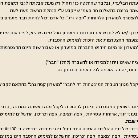
ל דעתה הבלעדי, ובלבד שהחלטה כזו תחול רק מעת קבלתה לגבי תקופת ה
ו 16 שנים באישור הוריו, רשאי להצטרף למועדון הלקוחות "קפה גרג". כל אדם יכול להיות
מועדון או מיום חידוש החברות במועדון או כעבור שנה מיום ההצטרפות 
לקבל מגוון הטבות המובטחות רק לחברי "מועדון קפה גרג" בהתאם לקביעת
טבעוני זוגי, ארוחות עסקיות , קפה ומאפה, קפה וכריכון. התשלום למימ
י שבת.
4.3. הטבת יום 
ות עסקיות , קפה ומאפה, קפה וכריכון. התשלום למימוש ההטבה הינו במזו