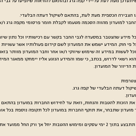
שיתעדכן מעת לעת על-ידי קפה גרג ובהתאם להוראות שיופיעו על גבי הכר
י בהתאם לחוק הגנת הפרטיות, תשמ"א-1981, רישום החבר למועדון מהווה הסכמה מטעמו לקבלת חומ
 שכל מידע שהצטבר במסעדה לגבי החבר בקשר עם רכישותיו וכל נתון שיו
 פי חוק. המידע ישמש את המועדון לשם קידום פעולותיו אשר עשויות 
ל לעשות במידע זה שימוש שיווקי ו/או אחר וחבר המועדון מוותר בזאת ע
 הוא רשאי לדרוש, בכתב, כי שמו והמידע הנוגע אליו יימחקו ממאגר המ
 הדיוור של המועדון.
בר מועדון שתבחר, את תוקף החברות במועדון לכל תקופה נוספת בכל א