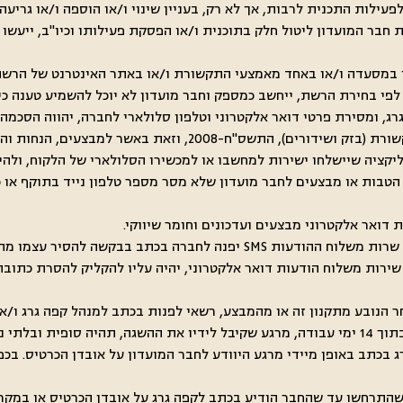
גע לפעילות התכנית לרבות, אך לא רק, בעניין שינוי ו/או הוספה ו/או גר
ת חבר המועדון ליטול חלק בתוכנית ו/או הפסקת פעילותו וכיו"ב, ייעשו 
 לעין במסעדה ו/או באחד מאמצעי התקשורת ו/או באתר האינטרנט של הר
 גרג, ומסירת פרטי דואר אלקטרוני וטלפון סלולארי לחברה, יהווה הסכ
מפיצה ו/או תפיץ בעתיד, הכל בהתאם לתיקון מס' 40 לחוק התקשורת 
ל הטבות או מבצעים לחבר מועדון שלא מסר מספר טלפון נייד בתוקף או 
גרג בכתב באופן מיידי מרגע היוודע לחבר המועדון על אובדן הכרטיס. ב