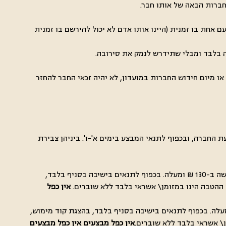
חברות הבאה של אותו חבר.
 חבר מועדון פעם אחת בו זמנית (היינו אותו אדם לא יכול להירשם בו זמנית
או מיום חידוש החברות במועדון, לא יהיה זכאי החבר להחזר
 החברה, ובכפוף לתנאי המבצע בימים א'-ו'. ביניהן צבירת
4.2. הטבת יום נישואין אותה יקבל בתחילת החודש הקלנדרי של יום נישואין במסגרתה תינתן לו הזכות לקבל מנה ראשונה במתנה , ברכישה ב-130 ₪ ומעלה. בכפוף לתנאים בישיבה בסניף בלבד,
וש ההטבה הינו במזומן\ אשראי בלבד ללא שוברים.
אין כפל
הולדת ואפל בלגי. אותה יקבל במהלך החודש הקלנדרי של יום ההולדת ההטבה הינה וופל בלגי מותנה ברכישה ב-130 ₪ ומעלה. בכפוף לתנאים בישיבה בסניף בלבד, בהצגת קוד מימוש,
מן\ אשראי בלבד ללא שוברים.
אין כפל מבצעים אין כפל מבצעים