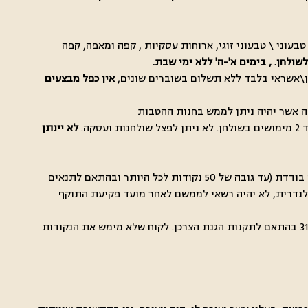
בעוני \ טבעוני זוגי, ארוחות עסקיות , קפה ומאפה, קפה
ולחן. , בימים א'-ה' ללא ימי שבת.
אין כפל מבצעים
לא יינתן
4.10 החל מתאריך 1.8.24 צבירה ומימוש הנקודות יהא למהלך שנה קלנדרית במועדון, כלומר החבר במועדון יהא רשאי לצבור 10% מעסקה בודדת (עד גובה של 50 נקודות לכל היותר ובהתאם לתנאים
לנדרית, לא יהיה רשאי לממשם לאחר מועד פקיעת התוקף
4.11 לקוחות (חברי) מועדון שהצטרפו למועדון טרם מועד השינוי 1.8.24 יהיו רשאים לממש את הנקודות שנצברו לטובתם עד לתאריך 31.3.25 בהתאם לתקנות הגנת הצרכן. לקוח שלא מימש את הנקודות