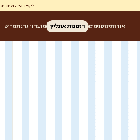
לקויי ראייה ועיוורים זכאים ל-50% הנחה בגרג ברכישת קפה ומאפה בהצגת תעודת עיוו
אודותינו
סניפים
הזמנות אונליין
מועדון גרג
תפריט