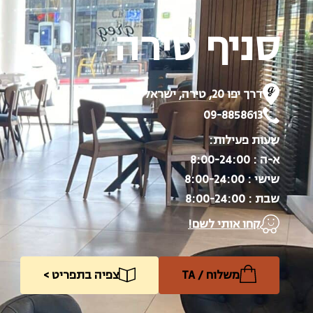
סניף טירה
דרך יפו 20, טירה, ישראל
09-8858613‬
שעות פעילות:
א-ה : 8:00-24:00
שישי : 8:00-24:00
שבת : 8:00-24:00
קחו אותי לשם!
משלוח / TA
צפיה בתפריט >