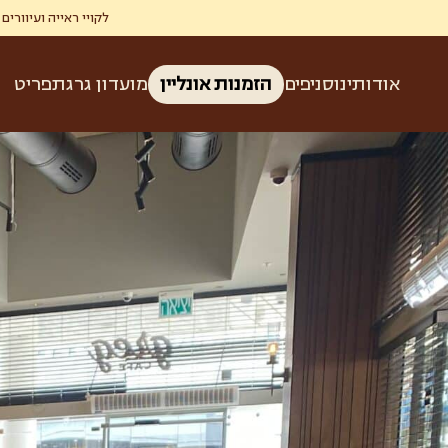
לקויי ראייה ועיוורים זכאים ל-50% הנחה בגרג ברכישת קפה ומאפה בהצגת תעודת עיוו
אודותינו
סניפים
הזמנות אונליין
מועדון גרג
תפריט