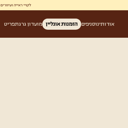
לקויי ראייה ועיוורים זכאים ל-50% הנחה בגרג ברכישת קפה ומאפה בהצגת תעודת עיוו
אודותינו
סניפים
הזמנות אונליין
מועדון גרג
תפריט