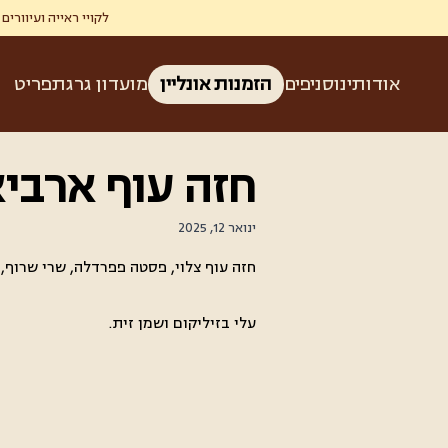
לקויי ראייה ועיוורים זכאים ל-50% הנחה בגרג ברכישת קפה ומאפה בהצגת תעודת עיוו
אודותינו
סניפים
הזמנות אונליין
מועדון גרג
תפריט
חזה עוף ארבי
ינואר 12, 2025
חזה עוף צלוי, פסטה פפרדלה, שרי שרוף, צ'
עלי בזיליקום ושמן זית.