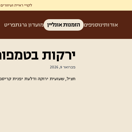
לקויי ראייה ועיוורים זכאים ל-50% הנחה בגרג ברכישת קפה ומאפה בהצגת תעודת עיוו
אודותינו
סניפים
הזמנות אונליין
מועדון גרג
תפריט
ירקות בטמפור
פברואר 9, 2026
חציל, שעועית ירוקה ודלעת יפנית קריספי