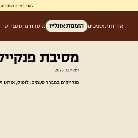
לקויי ראייה ועיוורים זכאים ל-50% הנחה בגרג ברכישת קפה ומאפה בהצגת תעודת עיוו
אודותינו
סניפים
הזמנות אונליין
מועדון גרג
תפריט
מסיבת פנקייק
ינואר 12, 2025
פנקייקים במבחר טעמים: לוטוס, אוראו וק