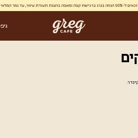
ר, עד גמר המלאי , מימוש אחד ללקוח.
גיפ
ים
ינדר.