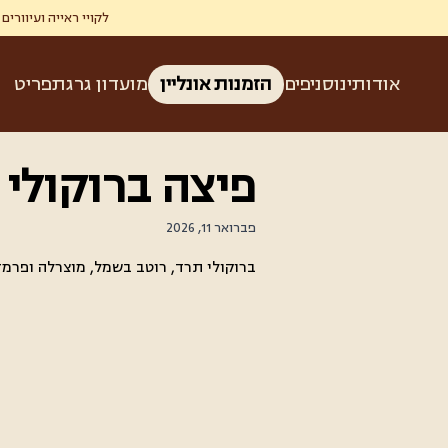
לקויי ראייה ועיוורים זכאים ל-50% הנחה בגרג ברכישת קפה ומאפה בהצגת תעודת עיוו
אודותינו
סניפים
הזמנות אונליין
מועדון גרג
תפריט
פיצה ברוקולי
פברואר 11, 2026
ברוקולי תרד, רוטב בשמל, מוצרלה ופרמזן