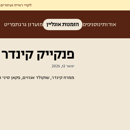
לקויי ראייה ועיוורים זכאים ל-50% הנחה בגרג ברכישת קפה ומאפה בהצגת תעודת עיוו
אודותינו
סניפים
הזמנות אונליין
מועדון גרג
תפריט
פנקייק קינדר 
ינואר 12, 2025
ממרח קינדר, שוקולד אגוזים, פקאן סיני ו