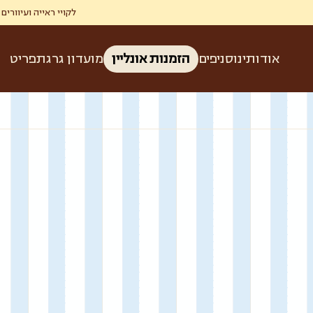
לקויי ראייה ועיוורים זכאים ל-50% הנחה בגרג ברכישת קפה ומאפה בהצגת תעודת עיוו
אודותינו
סניפים
הזמנות אונליין
מועדון גרג
תפריט