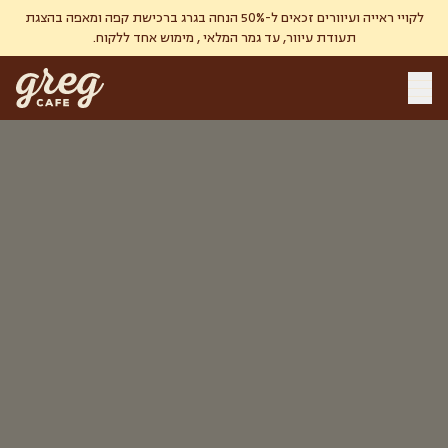
לקויי ראייה ועיוורים זכאים ל-50% הנחה בגרג ברכישת קפה ומאפה בהצגת
תעודת עיוור, עד גמר המלאי , מימוש אחד ללקוח.