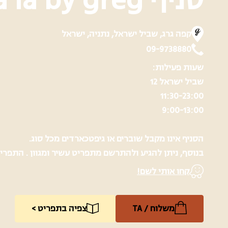
סניף ohla la by greg, נתניה
קפה גרג, שביל ישראל, נתניה, ישראל
09-9738880
שעות פעילות:
שביל ישראל 12
11:30-23:00
9:00-13:00
הסניף אינו מקבל שוברים או גיפטכארדים מכל סוג.
בנוסף, ניתן להגיע ולהתרשם מתפריט עשיר ומגוון . התפרי
קחו אותי לשם!
משלוח / TA
צפיה בתפריט >