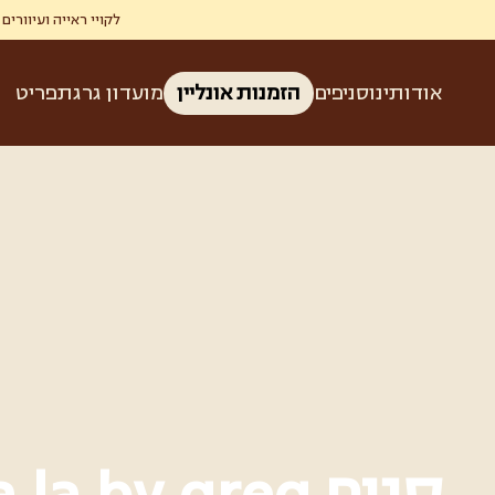
לקויי ראייה ועיוורים זכאים ל-50% הנחה בגרג ברכישת קפה ומאפה בהצגת תעודת עיוו
אודותינו
סניפים
הזמנות אונליין
מועדון גרג
תפריט