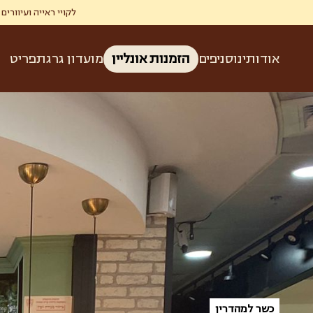
לקויי ראייה ועיוורים זכאים ל-50% הנחה בגרג ברכישת קפה ומאפה בהצגת תעודת עיוו
אודותינו
סניפים
הזמנות אונליין
מועדון גרג
תפריט
כשר למהדרין