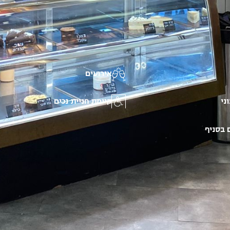
אירועים
ני
קיימת חניית נכים
 בסניף